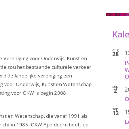
Kal
aug
1
28
l de Vereniging voor Onderwijs, Kunst en
P
ie zou het bestaande culturele verkeer
W
rd de landelijke vereniging een
hting voor Onderwijs, Kunst en Wetenschap
sep
2
2
hting voor OKW is begin 2008
O
sep
1
12
nst en Wetenschap, die vanaf 1991 als
L
ericht in 1985. OKW Apeldoorn heeft op