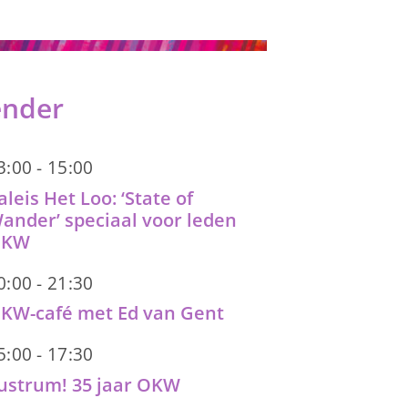
ender
3:00
-
15:00
aleis Het Loo: ‘State of
ander’ speciaal voor leden
OKW
0:00
-
21:30
KW-café met Ed van Gent
5:00
-
17:30
ustrum! 35 jaar OKW