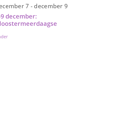
ecember 7
-
december 9
-9 december:
loostermeerdaagse
nder