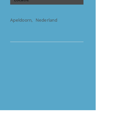
Gigant
Apeldoorn
,
Nederland
+ Google Maps