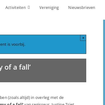
Activiteiten
Vereniging
Nieuwsbrieven
×
nt is voorbij.
of a fall’
n (zoals altijd) in overleg met de
my of a fall’
van regisseur Justine Triet.