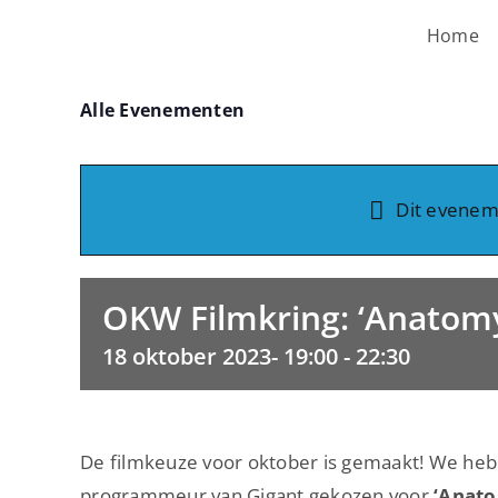
Ga
Home
naar
inhoud
Alle Evenementen
Dit eveneme
OKW Filmkring: ‘Anatomy 
18 oktober 2023- 19:00
-
22:30
De filmkeuze voor oktober is gemaakt! We hebbe
programmeur van Gigant gekozen voor
‘Anato