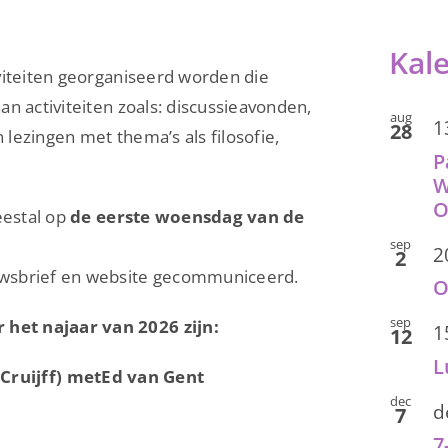
Kal
viteiten georganiseerd worden die
n activiteiten zoals: discussieavonden,
aug
1
28
lezingen met thema’s als filosofie,
P
W
eestal op
de eerste woensdag van de
sep
2
2
uwsbrief en website gecommuniceerd.
O
sep
het najaar van 2026 zijn:
1
12
L
’ (Cruijff) metEd van Gent
dec
d
7
7