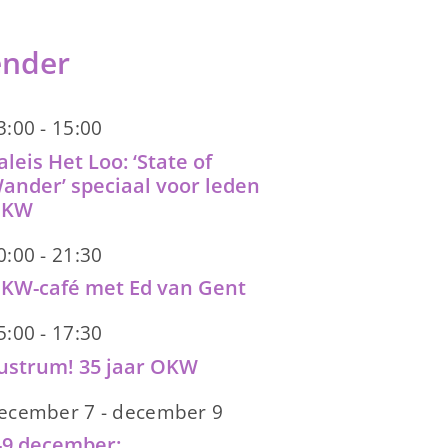
ender
3:00
-
15:00
aleis Het Loo: ‘State of
ander’ speciaal voor leden
OKW
0:00
-
21:30
KW-café met Ed van Gent
5:00
-
17:30
ustrum! 35 jaar OKW
ecember 7
-
december 9
-9 december: