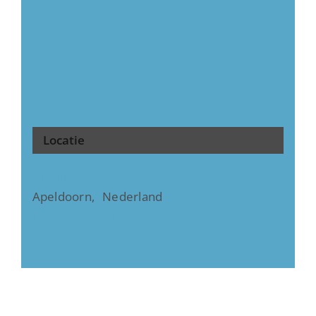
Locatie
Gigant
Apeldoorn
,
Nederland
+ Google Maps
Copyright ©
2026