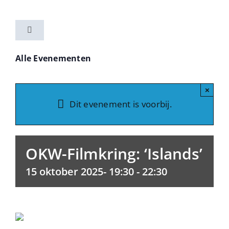
Ga
naar
Toggle
inhoud
Navigation
Home
Alle Evenementen
Activiteiten
×
Dit evenement is voorbij.
Vereniging
OKW-Filmkring: ‘Islands’
Nieuwsbrieven
15 oktober 2025- 19:30
-
22:30
Contact