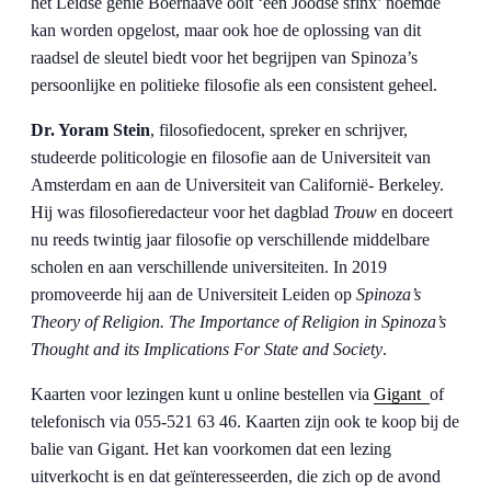
het Leidse genie Boerhaave ooit ‘een Joodse sfinx’ noemde
kan worden opgelost, maar ook hoe de oplossing van dit
raadsel de sleutel biedt voor het begrijpen van Spinoza’s
persoonlijke en politieke filosofie als een consistent geheel.
Dr. Yoram Stein
, filosofiedocent, spreker en schrijver,
studeerde politicologie en filosofie aan de Universiteit van
Amsterdam en aan de Universiteit van Californië- Berkeley.
Hij was filosofieredacteur voor het dagblad
Trouw
en doceert
nu reeds twintig jaar filosofie op verschillende middelbare
scholen en aan verschillende universiteiten. In 2019
promoveerde hij aan de Universiteit Leiden op
Spinoza’s
Theory of Religion. The Importance of Religion in Spinoza’s
Thought and its Implications For State and Society
.
Kaarten voor lezingen kunt u online bestellen via
Gigant
of
telefonisch via 055-521 63 46. Kaarten zijn ook te koop bij de
balie van Gigant. Het kan voorkomen dat een lezing
uitverkocht is en dat geïnteresseerden, die zich op de avond