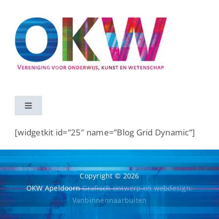
Ga
naar
inhoud
Toggle
Navigation
Home
[widgetkit id=”25″ name=”Blog Grid Dynamic”]
Activiteiten
Copyright ©
2026
OKW Apeldoorn
G
rafisch ontwerp en webdesign:
Vereniging
Vanbinnennaarbuiten