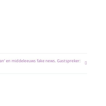
an’ en middeleeuws fake news. Gastspreker:
Copyright ©
2026
W Apeldoorn
G
rafisch ontwerp en webdesign: Vanbinnennaarbu