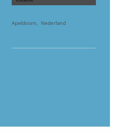
ACEC gebouw
Apeldoorn
,
Nederland
+ Google Maps