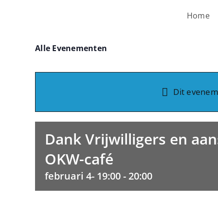
Ga
Home
naar
inhoud
Alle Evenementen
Dit eveneme
Dank Vrijwilligers en aa
OKW-café
februari 4- 19:00
-
20:00