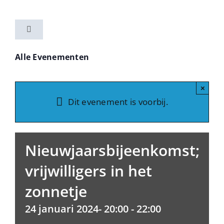
Ga
naar
Toggle
inhoud
Navigation
Home
Alle Evenementen
Activiteiten
×
Dit evenement is voorbij.
Vereniging
Nieuwjaarsbijeenkomst;
Nieuwsbrieven
vrijwilligers in het
zonnetje
Contact
24 januari 2024- 20:00
-
22:00