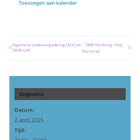
Toevoegen aan kalender
Algemene Ledenvergadering (ALV) en
OKW-Filmkring: ‘Holy
OKW-café
Electricity’
Gegevens
Datum:
2 april 2025
Tijd: