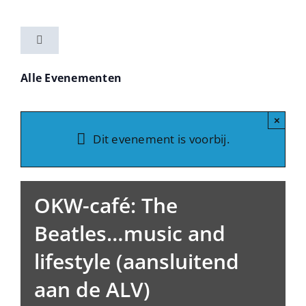
Ga
naar
Toggle
inhoud
Navigation
Home
Alle Evenementen
Activiteiten
×
Dit evenement is voorbij.
Vereniging
OKW-café: The
Nieuwsbrieven
Beatles…music and
lifestyle (aansluitend
Contact
aan de ALV)