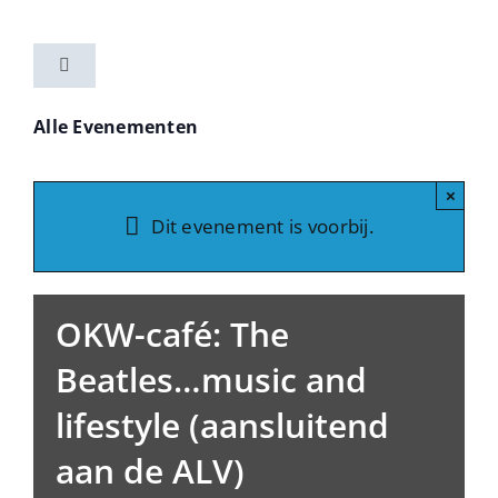
Ga
naar
Toggle
inhoud
Navigation
Home
Alle Evenementen
Activiteiten
×
Dit evenement is voorbij.
Vereniging
OKW-café: The
Nieuwsbrieven
Beatles…music and
lifestyle (aansluitend
Contact
aan de ALV)