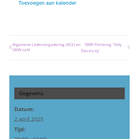
Toevoegen aan kalender
Algemene Ledenvergadering (ALV) en
OKW-Filmkring: ‘Holy
OKW-café
Electricity’
Gegevens
Datum:
2 april 2025
Tijd: