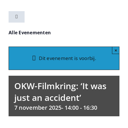
Ga
naar
Toggle
inhoud
Navigation
Home
Alle Evenementen
Activiteiten
×
Dit evenement is voorbij.
Vereniging
OKW-Filmkring: ‘It was
Nieuwsbrieven
just an accident’
7 november 2025- 14:00
-
16:30
Contact