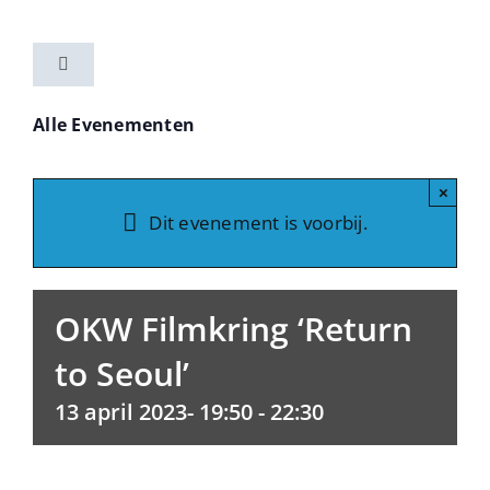
Ga
naar
Toggle
inhoud
Navigation
Home
Alle Evenementen
Activiteiten
×
Dit evenement is voorbij.
Vereniging
OKW Filmkring ‘Return
Nieuwsbrieven
to Seoul’
13 april 2023- 19:50
-
22:30
Contact