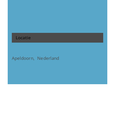
Locatie
Gigant
Apeldoorn
,
Nederland
+ Google Maps
Copyright ©
2026
OKW Apeldoorn
G
rafisch ontwerp en webdesign:
Vanbinnennaarbuiten