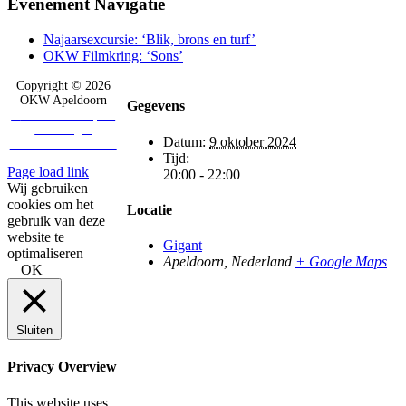
Evenement Navigatie
Najaarsexcursie: ‘Blik, brons en turf’
OKW Filmkring: ‘Sons’
Copyright ©
2026
OKW Apeldoorn
Gegevens
G
rafisch ontwerp en
webdesign:
Datum:
9 oktober 2024
Vanbinnennaarbuiten
Tijd:
Page load link
20:00 - 22:00
Wij gebruiken
cookies om het
Locatie
gebruik van deze
website te
Gigant
optimaliseren
Apeldoorn
,
Nederland
+ Google Maps
OK
Sluiten
Privacy Overview
This website uses