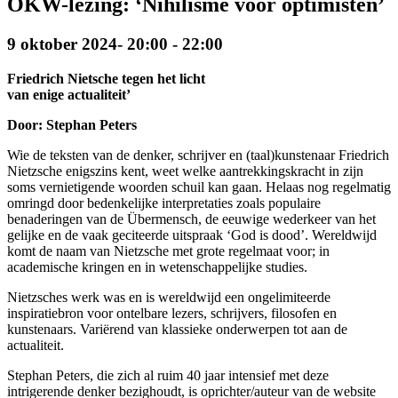
OKW-lezing: ‘Nihilisme voor optimisten’
9 oktober 2024- 20:00
-
22:00
Friedrich Nietsche tegen het licht
van enige actualiteit’
Door: Stephan Peters
Wie de teksten van de denker, schrijver en (taal)kunstenaar Friedrich
Nietzsche enigszins kent, weet welke aantrekkingskracht in zijn
soms vernietigende woorden schuil kan gaan. Helaas nog regelmatig
omringd door bedenkelijke interpretaties zoals populaire
benaderingen van de Übermensch, de eeuwige wederkeer van het
gelijke en de vaak geciteerde uitspraak ‘God is dood’. Wereldwijd
komt de naam van Nietzsche met grote regelmaat voor; in
academische kringen en in wetenschappelijke studies.
Nietzsches werk was en is wereldwijd een ongelimiteerde
inspiratiebron voor ontelbare lezers, schrijvers, filosofen en
kunstenaars. Variërend van klassieke onderwerpen tot aan de
actualiteit.
Stephan Peters, die zich al ruim 40 jaar intensief met deze
intrigerende denker bezighoudt, is oprichter/auteur van de website