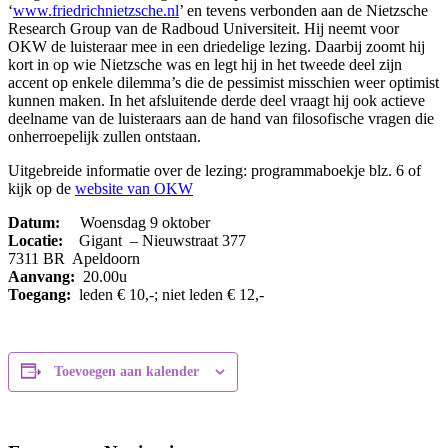
‘
www.friedrichnietzsche.nl
’ en tevens verbonden aan de Nietzsche
Research Group van de Radboud Universiteit. Hij neemt voor
OKW de luisteraar mee in een driedelige lezing. Daarbij zoomt hij
kort in op wie Nietzsche was en legt hij in het tweede deel zijn
accent op enkele dilemma’s die de pessimist misschien weer optimist
kunnen maken. In het afsluitende derde deel vraagt hij ook actieve
deelname van de luisteraars aan de hand van filosofische vragen die
onherroepelijk zullen ontstaan.
Uitgebreide informatie over de lezing: programmaboekje blz. 6 of
kijk op de
website van OKW
Datum:
Woensdag 9 oktober
Locatie:
Gigant – Nieuwstraat 377
7311 BR Apeldoorn
Aanvang:
20.00u
Toegang:
leden € 10,-; niet leden € 12,-
Toevoegen aan kalender