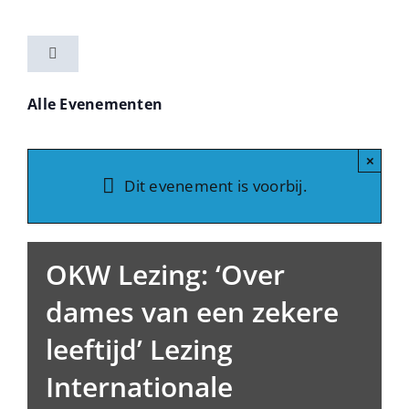
Ga
naar
Toggle
inhoud
Navigation
Home
Alle Evenementen
Activiteiten
×
Dit evenement is voorbij.
Vereniging
OKW Lezing: ‘Over
Nieuwsbrieven
dames van een zekere
leeftijd’ Lezing
Contact
Internationale