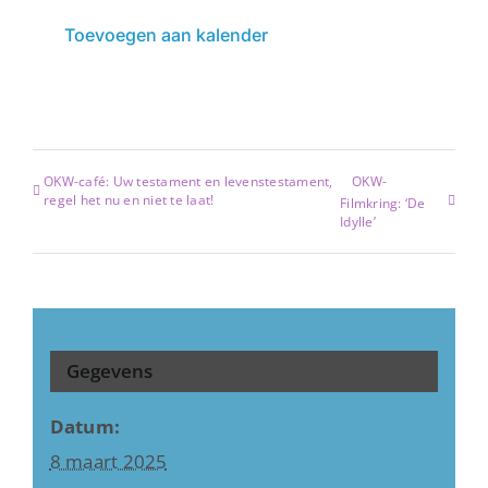
Toevoegen aan kalender
OKW-café: Uw testament en levenstestament,
OKW-
regel het nu en niet te laat!
Filmkring: ‘De
Idylle’
Gegevens
Datum:
8 maart 2025