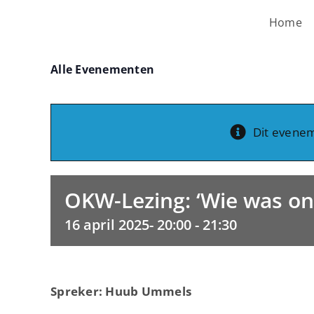
Ga
Home
naar
inhoud
Alle Evenementen
Dit evenem
OKW-Lezing: ‘Wie was on
16 april 2025- 20:00
-
21:30
Spreker: Huub Ummels