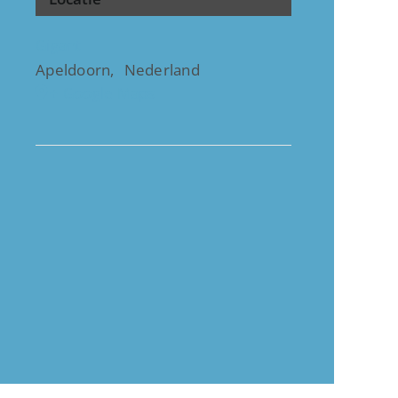
Gigant
Apeldoorn
,
Nederland
+ Google Maps