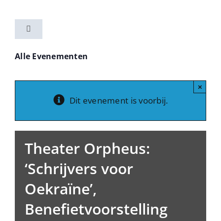
Ga
naar
Toggle
inhoud
Navigation
Home
Alle Evenementen
Activiteiten
×
Dit evenement is voorbij.
Vereniging
Theater Orpheus:
Nieuwsbrieven
‘Schrijvers voor
Oekraïne’,
Contact
Benefietvoorstelling