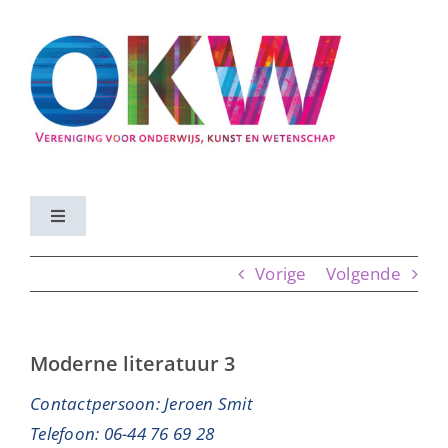
Ga
naar
inhoud
Toggle
Navigation
Home
Vorige
Volgende
Activiteiten
Moderne literatuur 3
Vereniging
Contactpersoon: Jeroen Smit
Telefoon: 06-44 76 69 28