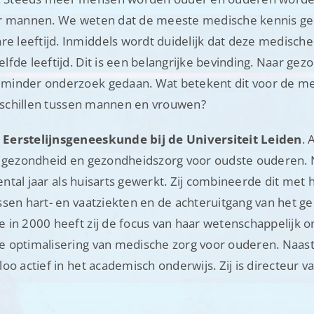
or mannen. We weten dat de meeste medische kennis ge
leeftijd. Inmiddels wordt duidelijk dat deze medische 
fde leeftijd. Dit is een belangrijke bevinding. Naar gez
 minder onderzoek gedaan. Wat betekent dit voor de me
erschillen tussen mannen en vrouwen?
 Eerstelijnsgeneeskunde bij de Universiteit Leiden
. 
e gezondheid en gezondheidszorg voor oudste ouderen. 
iental jaar als huisarts gewerkt. Zij combineerde dit met
ssen hart- en vaatziekten en de achteruitgang van het 
 in 2000 heeft zij de focus van haar wetenschappelijk 
e optimalisering van medische zorg voor ouderen. Naast
o actief in het academisch onderwijs. Zij is directeur v