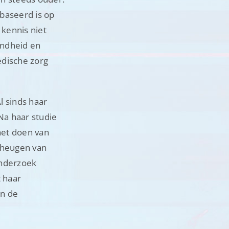
baseerd is op
kennis niet
ondheid en
dische zorg
Al sinds haar
Na haar studie
 het doen van
geheugen van
onderzoek
 haar
an de