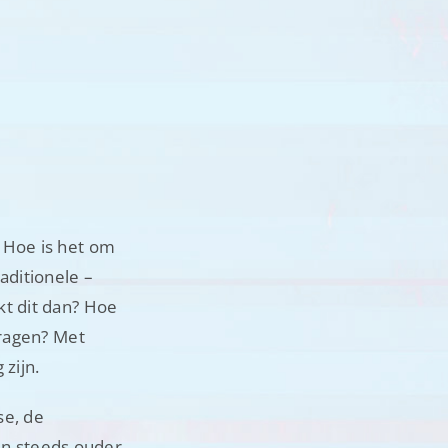
 Hoe is het om
aditionele –
kt dit dan? Hoe
dragen? Met
zijn.
se, de
n steeds ouder.