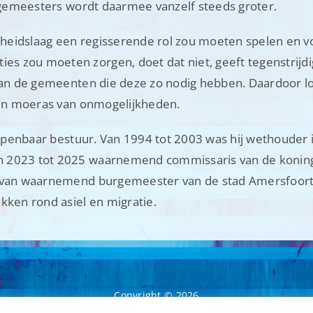
urgemeesters wordt daarmee vanzelf steeds groter.
erheidslaag een regisserende rol zou moeten spelen en 
 zou moeten zorgen, doet dat niet, geeft tegenstrijdig
 van de gemeenten die deze zo nodig hebben. Daardoor l
 een moeras van onmogelijkheden.
t openbaar bestuur. Van 1994 tot 2003 was hij wethouder
n 2023 tot 2025 waarnemend commissaris van de koning
 van waarnemend burgemeester van de stad Amersfoort w
kken rond asiel en migratie.
Copyright ©
2026
W Apeldoorn
G
rafisch ontwerp en webdesign: Vanbinnennaarbu