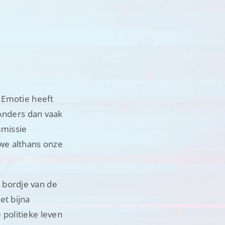
. Emotie heeft
 Anders dan vaak
mmissie
we althans onze
 bordje van de
et bijna
 politieke leven