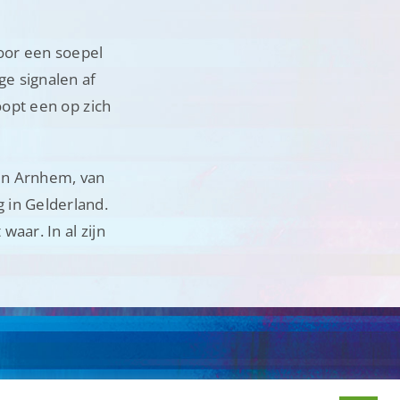
voor een soepel
e signalen af
oopt een op zich
 in Arnhem, van
 in Gelderland.
aar. In al zijn
iten