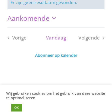
Er zijn geen resultaten gevonden.
Bericht
Aankomende
Selecteer
een
Vorige
Vandaag
Volgende
datum.
Evenementen
Eveneme
Abonneer op kalender
Wij gebruiken cookies om het gebruik van deze website
Copyright ©
2026
te optimaliseren
OKW Apeldoorn
G
rafisch ontwerp en webdesign:
Vanbinnennaarbuiten
OK