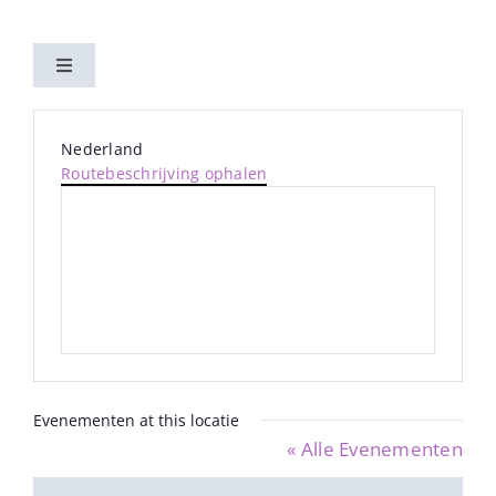
Ga
naar
Toggle
inhoud
Navigation
Home
Adres
Nederland
Routebeschrijving ophalen
Activiteiten
Vereniging
Nieuwsbrieven
Contact
Evenementen at this locatie
« Alle Evenementen