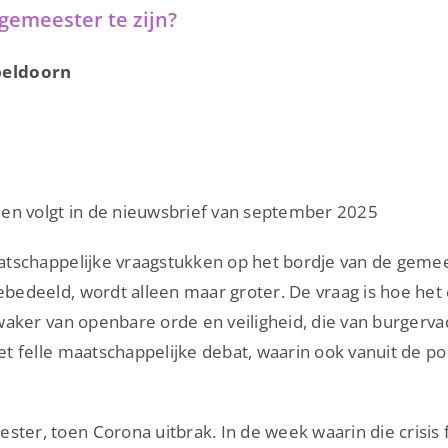
rgemeester te zijn?
migratie
en
asiel
peldoorn
den volgt in de nieuwsbrief van september 2025
atschappelijke vraagstukken op het bordje van de geme
edeeld, wordt alleen maar groter. De vraag is hoe het
waker van openbare orde en veiligheid, die van burgerva
felle maatschappelijke debat, waarin ook vanuit de polit
er, toen Corona uitbrak. In de week waarin die crisis