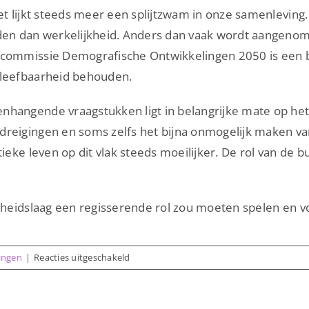
et lijkt steeds meer een splijtzwam in onze samenleving. 
rden dan werkelijkheid. Anders dan vaak wordt aangenom
tscommissie Demografische Ontwikkelingen 2050 is een 
 leefbaarheid behouden.
nhangende vraagstukken ligt in belangrijke mate op het 
dreigingen en soms zelfs het bijna onmogelijk maken van
itieke leven op dit vlak steeds moeilijker. De rol van d
erheidslaag een regisserende rol zou moeten spelen en v
voor
zingen
|
Reacties uitgeschakeld
Lezing
4:
Over