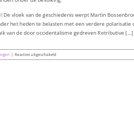
e! De vloek van de geschiedenis werpt Martin Bossenbro
er het heden te belasten met een verdere polarisatie d
ik van de door occidentalisme gedreven Retributive […]
voor
zingen
|
Reacties uitgeschakeld
Lezing
3:
Omgang
met
het
koloniale
verleden