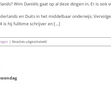
ands? Wim Daniëls gaat op al deze dingen in. Er is ook v
derlands en Duits in het middelbaar onderwijs. Vervolgen
is hij fulltime schrijver en […]
voor
zingen
|
Reacties uitgeschakeld
Lezing
1:
Nederlandse
t
taal
en
dialecten
ouwendag