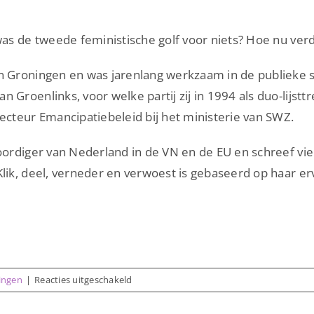
 was de tweede feministische golf voor niets? Hoe nu ver
n Groningen en was jarenlang werkzaam in de publieke se
an Groenlinks, voor welke partij zij in 1994 als duo-li
recteur Emancipatiebeleid bij het ministerie van SWZ.
woordiger van Nederland in de VN en de EU en schreef vie
Klik, deel, verneder en verwoest is gebaseerd op haar er
voor
zingen
|
Reacties uitgeschakeld
Lezing
2: