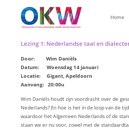
Ga
naar
Home
inhoud
Lezing 1: Nederlandse taal en dialecte
Door: Wim Daniëls
Datum: Woensdag 14 januari
Locatie: Gigant, Apeldoorn
Aanvang: 20:00u
Wim Daniëls houdt zijn voordracht over de ges
Nederlands? En hoe is het in de loop van de t
waardoor het Algemeen Nederlands of de standa
staan we er nu voor, zowel met de standaardtaa