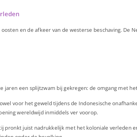
Bangalijsten
erleden
en
vrouwenhaat
t oosten en de afkeer van de westerse beschaving. De N
e jaren een splijtzwam bij gekregen: de omgang met het 
owel voor het geweld tijdens de Indonesische onafhankel
oening wereldwijd inmiddels ver voorop.
 pronkt juist nadrukkelijk met het koloniale verleden en 
vinden onder de bevolking.