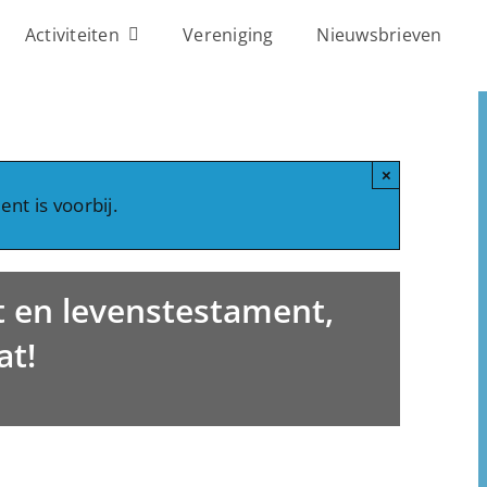
Activiteiten
Vereniging
Nieuwsbrieven
×
nt is voorbij.
 en levenstestament,
at!