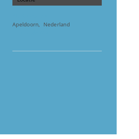
ACEC gebouw
Apeldoorn
,
Nederland
+ Google Maps