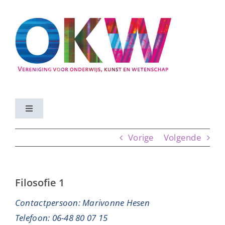
Ga
naar
inhoud
Toggle
Navigation
Home
Vorige
Volgende
Activiteiten
Filosofie 1
Vereniging
Contactpersoon: Marivonne Hesen
Telefoon: 06-48 80 07 15