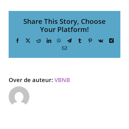
1
Share This Story, Choose
Your Platform!
Facebook
X
Reddit
LinkedIn
WhatsApp
Telegram
Tumblr
Pinterest
Vk
Xing
E-
mail
Over de auteur:
VBNB