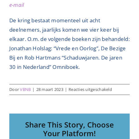
e-mail
Nieuwsbrieven
De kring bestaat momenteel uit acht
Contact
deelnemers, jaarlijks komen we vier keer bij
elkaar. O.m. de volgende boeken zijn behandeld:
Jonathan Holslag: “Vrede en Oorlog”, De Bezige
Bij en Rob Hartmans “Schaduwjaren. De jaren
30 in Nederland” Omniboek.
voor
Door
VBNB
|
28 maart 2023
|
Reacties uitgeschakeld
Geschiedenis
1
Share This Story, Choose
Your Platform!